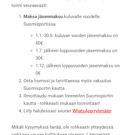
toimi seuraavasti:
Maksa jäsenmaksu
kuluvalle vuodelle
Suomisportissa.
1.1.-30.6. kuluvan vuoden jäsenmaksu on
60€.
1.7. jälkeen loppuvuoden jäsenmaksu on
30€.
1.12. jälkeen loppuvuoden jäsenmaksu on
0€
Osta lisenssi ja tarvittaessa myös vakuutus
Suomisportin kautta
Ilmoittaudu mukaan treeneihin Suomisportin
kautta - rohkeasti mukaan toimintaan!
Liity halutessasi seuran
WhatsApp-ryhmään
Mikäli kysymyksiä herää, ole rohkeasti yhteydessä
vaikkapa seuran hallituksen jäseniin. Lämpimästi