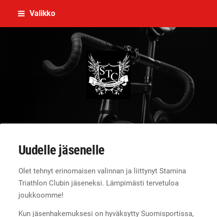
Siirry
Valikko
sivun
sisältöön
Stamina Triathlon Club Ry
Uudelle jäsenelle
Olet tehnyt erinomaisen valinnan ja liittynyt Stamina
Triathlon Clubin jäseneksi. Lämpimästi tervetuloa
joukkoomme!
Kun jäsenhakemuksesi on hyväksytty Suomisportissa,