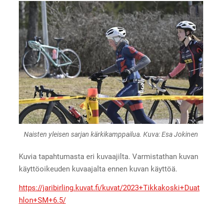
Naisten yleisen sarjan kärkikamppailua. Kuva: Esa Jokinen
Kuvia tapahtumasta eri kuvaajilta. Varmistathan kuvan
käyttöoikeuden kuvaajalta ennen kuvan käyttöä.
https://jaribirling.kuvat.fi/kuvat/2023+Tikkakoski+Duat
hlon+SM+6.5/