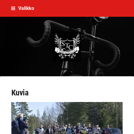
Siirry
Valikko
sivun
sisältöön
Stamina Triathlon Club Ry
Kuvia