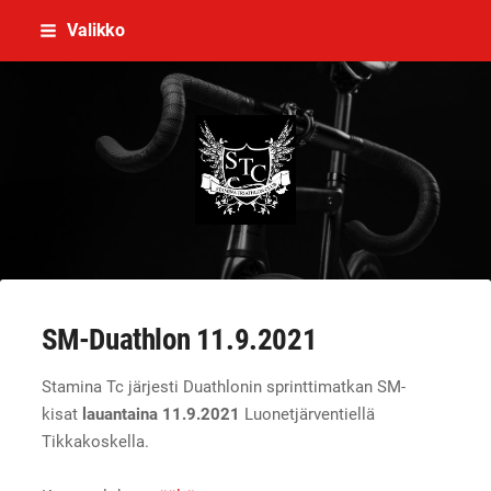
Siirry
Valikko
sivun
sisältöön
Stamina Triathlon Club Ry
SM-Duathlon 11.9.2021
Stamina Tc järjesti Duathlonin sprinttimatkan SM-
kisat
lauantaina 11.9.2021
Luonetjärventiellä
Tikkakoskella.