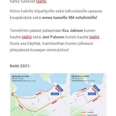
Katso tulokset
täältä
.
Kiitos kaikille kilpailijoille sekä talkoolaisille upeasta
kisapäivästä sekä
onnea tuoreille SM-mitalisteille!
Tunnelmiin pääset palaamaan
Esa Jokisen
kuvien
kautta
täältä
sekä
Jani Palosen
kuvien kautta
täältä
.
Kuvia saa käyttää, mainitsethan kuvien julkaisun
yhteydessä kuvaajan nimen,kiitos!
Reitit 2021: