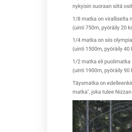
nykyisin suoraan siitä osit
1/8 matka on viralliselta 
(uinti 750m, pyöräily 20 
1/4 matka on siis olymp
(uinti 1500m, pyöräily 40
1/2 matka eli puolimatka
(uinti 1900m, pyöräily 90
Täysmatka on edelleenkin v
matka", joka tulee Nizzan