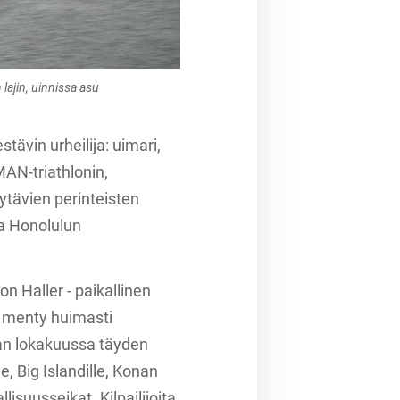
lajin, uinnissa asu
tävin urheilija: uimari,
NMAN-triathlonin,
käytävien perinteisten
ja Honolulun
on Haller - paikallinen
n menty huimasti
laan lokakuussa täyden
e, Big Islandille, Konan
isuusseikat. Kilpailijoita