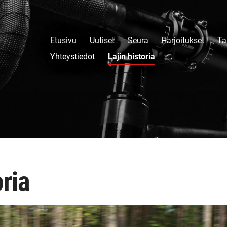
Etusivu
Uutiset
Seura
Harjoitukset
Ta
Yhteystiedot
Lajin historia
oria