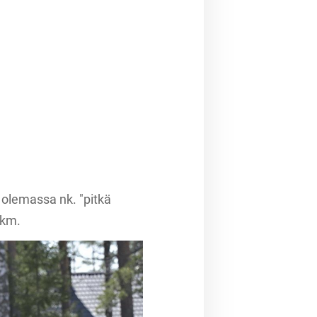
n olemassa nk. "pitkä
 km.