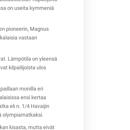
oissa on useita kymmeniä
isen pioneerin, Magnus
kalaisia vastaan
ivat. Lämpötila on yleensä
at kilpailijoista ulos
paillaan monilla eri
alaisissa ensi kertaa
tka eli n. 1/4 Havaijin
llä olympiamatkaksi.
kan kisasta, mutta eivät