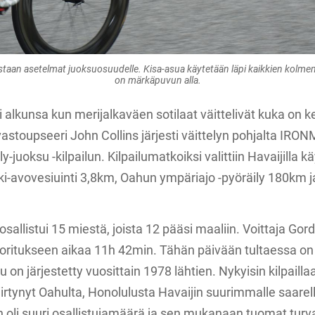
staan asetelmat juoksuosuudelle. Kisa-asua käytetään läpi kaikkien kolmen 
on märkäpuvun alla.
alkunsa kun merijalkaväen sotilaat väittelivät kuka on kes
aivastoupseeri John Collins järjesti väittelyn pohjalta IRO
y-juoksu -kilpailun. Kilpailumatkoiksi valittiin Havaijilla 
iki-avovesiuinti 3,8km, Oahun ympäriajo -pyöräily 180km 
allistui 15 miestä, joista 12 pääsi maaliin. Voittaja Gord
 suoritukseen aikaa 11h 42min. Tähän päivään tultaessa o
lu on järjestetty vuosittain 1978 lähtien. Nykyisin kilpail
iirtynyt Oahulta, Honolulusta Havaijin suurimmalle saarell
 oli suuri osallistujamäärä ja sen mukanaan tuomat turvall