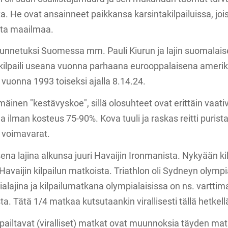
ta. He ovat ansainneet paikkansa karsintakilpailuissa, j
lilta maailmaa.
ut tunnetuksi Suomessa mm. Pauli Kiurun ja lajin suomala
 kilpaili useana vuonna parhaana eurooppalaisena amerik
 vuonna 1993 toiseksi ajalla 8.14.24.
mmäinen "kestävyskoe", sillä olosuhteet ovat erittäin vaat
ja ilman kosteus 75-90%. Kova tuuli ja raskas reitti puristav
t voimavarat.
ena lajina alkunsa juuri Havaijin Ironmanista. Nykyään kil
 Havaijin kilpailun matkoista. Triathlon oli Sydneyn olympi
lajina ja kilpailumatkana olympialaisissa on ns. varttima
ta. Tätä 1/4 matkaa kutsutaankin virallisesti tällä hetke
ailtavat (viralliset) matkat ovat muunnoksia täyden mat