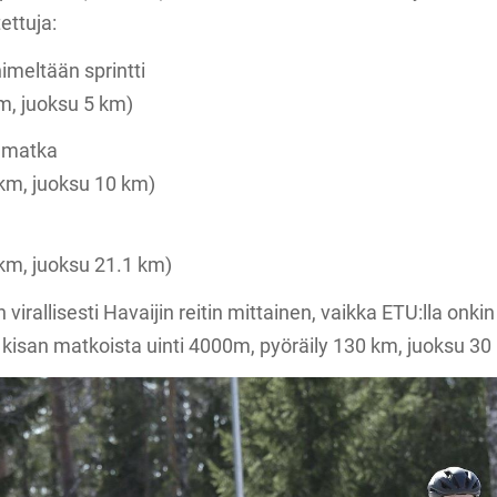
ettuja:
nimeltään sprintti
km, juoksu 5 km)
iamatka
 km, juoksu 10 km)
 km, juoksu 21.1 km)
irallisesti Havaijin reitin mittainen, vaikka ETU:lla onki
 kisan matkoista uinti 4000m, pyöräily 130 km, juoksu 30