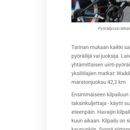
Pyöräilyssä ratkai
Tarinan mukaan kaikki sai 
pyöräilijä vai juoksija. L
yhtämittaisen uinti-pyöräil
yksilölajien matkat: Waik
maratonjuoksu 42,2 km.
Ensimmäiseen kilpailuun os
taksinkuljettaja - käytti
eteenpäin. Havaijin kilpai
kuun aikaan. Kilpailu on s
kaupunkiin. Syynä siirtoon