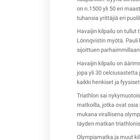
on n.1500 yli 50 eri maas
tuhansia yrittäjiä eri puo
Havaijin kilpailu on tull
Lönnqvistin myötä. Pauli
sijoittuen parhaimmillaan
Havaijin kilpailu on ääri
jopa yli 30 celciusastetta 
kaikki henkiset ja fyysise
Triathlon sai nykymuotois
matkoilla, jotka ovat osia
mukana virallisena olympia
täyden matkan triathlonis
Olympiamatka ja muut kilp