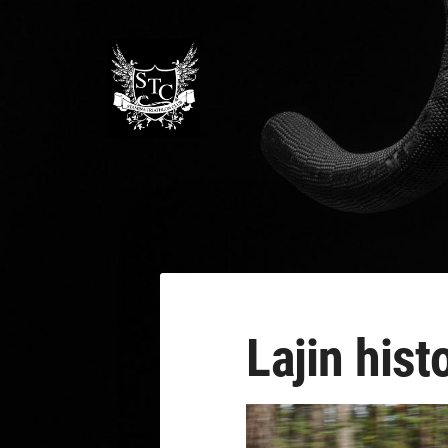
Siirry
sivun
sisältöön
Stamina Triathlon Club Ry
Lajin hist