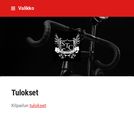
Siirry
Valikko
sivun
sisältöön
Stamina Triathlon Club Ry
Tulokset
Kilpailun
tulokset
.