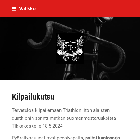
Siirry
Valikko
sivun
sisältöön
Stamina Triathlon Club Ry
Kilpailukutsu
Tervetuloa kilpailemaan Triathlonliiton alaisten
duathlonin sprinttimatkan suomenmestaruuksista
Tikkakoskelle 18.5.2024!
Pyöräilyosuudet ovat peesivapaita,
paitsi kuntosarja