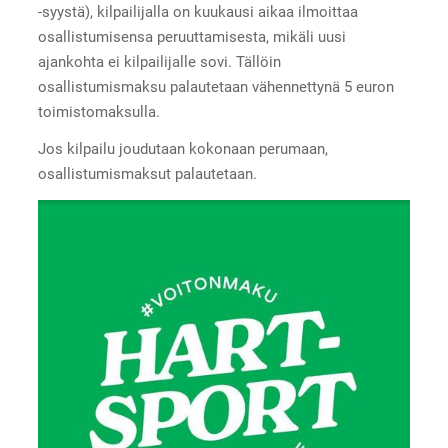
-syystä), kilpailijalla on kuukausi aikaa ilmoittaa
osallistumisensa peruuttamisesta, mikäli uusi
ajankohta ei kilpailijalle sovi. Tällöin
osallistumismaksu palautetaan vähennettynä 5 euron
toimistomaksulla.
Jos kilpailu joudutaan kokonaan perumaan,
osallistumismaksut palautetaan.