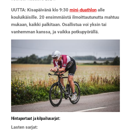
UUTTA: Kisapäivänä klo 9:30
mini-duathlon
alle
kouluikäisille. 20 ensimmäistä ilmoittautunutta mahtuu
mukaan, kaikki palkitaan. Osallistua voi yksin tai
vanhemman kanssa, ja vaikka potkupyörällä.
Hintaportaat ja kilpailusarjat:
Lasten sarjat: