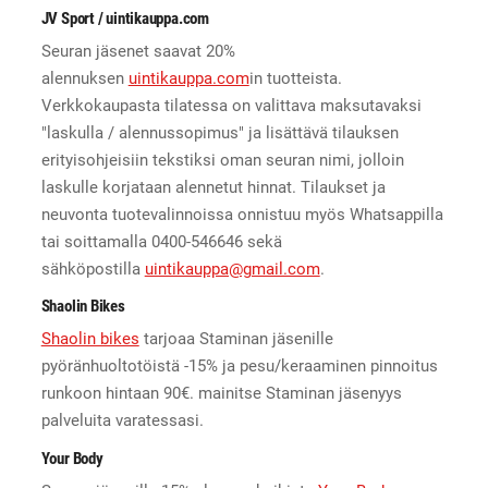
JV Sport / uintikauppa.com
Seuran jäsenet saavat 20%
alennuksen
uintikauppa.com
in tuotteista.
Verkkokaupasta tilatessa on valittava maksutavaksi
"laskulla / alennussopimus" ja lisättävä tilauksen
erityisohjeisiin tekstiksi oman seuran nimi, jolloin
laskulle korjataan alennetut hinnat. Tilaukset ja
neuvonta tuotevalinnoissa onnistuu myös Whatsappilla
tai soittamalla 0400-546646 sekä
sähköpostilla
uintikauppa@gmail.com
.
Shaolin Bikes
Shaolin bikes
tarjoaa Staminan jäsenille
pyöränhuoltotöistä -15% ja pesu/keraaminen pinnoitus
runkoon hintaan 90€. mainitse Staminan jäsenyys
palveluita varatessasi.
Your Body