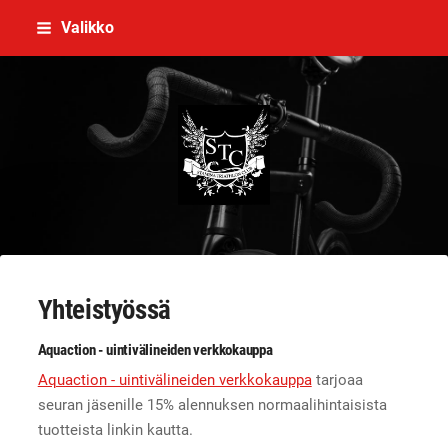
Siirry
Valikko
sivun
sisältöön
Stamina Triathlon Club Ry
Yhteistyössä
Aquaction - uintivälineiden verkkokauppa
Aquaction - uintivälineiden verkkokauppa
tarjoaa
seuran jäsenille 15% alennuksen normaalihintaisista
tuotteista linkin kautta.