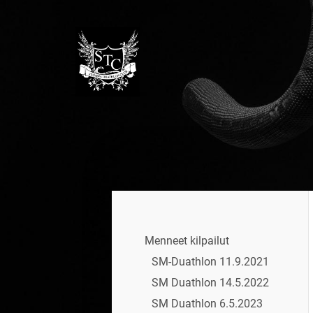
Siirry
sivun
sisältöön
Stamina Triathlon Club Ry
Menneet kilpailut
SM-Duathlon 11.9.2021
SM Duathlon 14.5.2022
SM Duathlon 6.5.2023