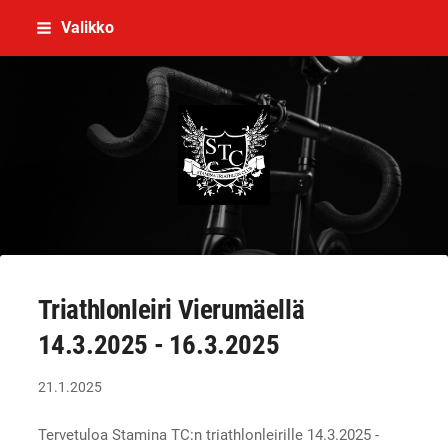
Siirry
Valikko
sivun
sisältöön
Stamina Triathlon Club Ry
Triathlonleiri Vierumäellä
14.3.2025 - 16.3.2025
21.1.2025
Tervetuloa Stamina TC:n triathlonleirille 14.3.2025 -