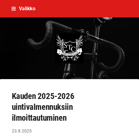
Siirry
Valikko
sivun
sisältöön
Stamina Triathlon Club Ry
Kauden 2025-2026
uintivalmennuksiin
ilmoittautuminen
23.8.2025