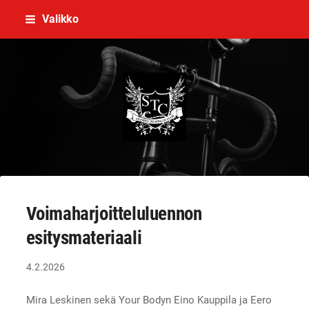
Siirry
Valikko
sivun
sisältöön
Stamina Triathlon Club Ry
Voimaharjoitteluluennon
esitysmateriaali
4.2.2026
Mira Leskinen sekä Your Bodyn Eino Kauppila ja Eero